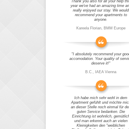
Thank you also for all your help thi
year we've had an amazing time a
really enjoyed our stay. We would
recommend your apartments to
anyone.
Kareela Florian, BMM Europe
"I absolutely recommend your goo
accomodation. Your quality of servi
deserve it!"
B.C., IAEA Vienna
Ich habe mich sehr wohl in dem
Apartment gefühlt und möchte mic
an dieser Stelle noch einmal für d
guten Service bedanken. Die
Einrichtung ist wohnlich, gemütlic
und man erkennt auch an vielen
Kleinigkeiten den "weiblichen