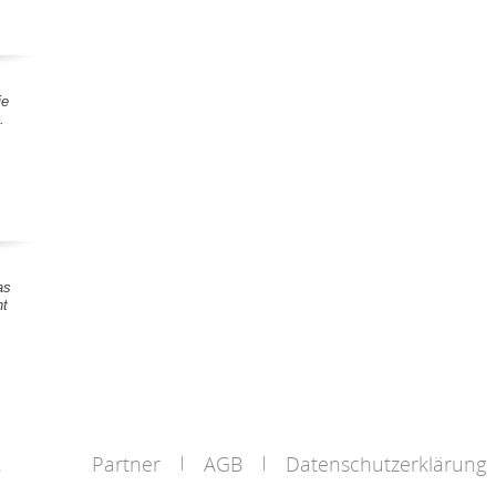
ie
.
as
nt
Partner
AGB
Datenschutzerklärung
s