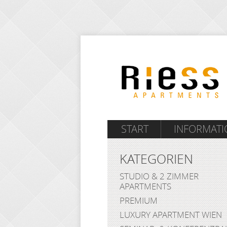
START
INFORMAT
KATEGORIEN
STUDIO & 2 ZIMMER
APARTMENTS
PREMIUM
LUXURY APARTMENT WIEN