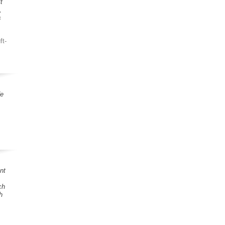
t
,
s
ft-
de
nt
ch
h