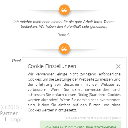
Ich möchte mich noch einmal für die gute Arbeit Ihres Teams
bedanken. Wir haben den Aufenthalt sehr genossen.
Rene S.
Thank you all for your support! It was a pleasure to stay at your
Cookie Einstellungen
apartment
Schlie
Wir verwenden einige nicht zwingend erforderliche
Anitah S.
Cookies, um die Leistunge der Webseite zu messen und
die Erfahrung von Besuchern mit der Website zu
verbessern. Wenn Sie damit einverstanden sind,
schliessen Sie einfach diesen Dialog (Standard: Cookies
werden akzeptiert). Wenn Sie damit nicht einverstanden
sind, klicken Sie einfach auf den Button und diese
(c) 2015 by Riess Apartments
Cookies werden nicht gesetzt.
Partner
AGB
Datenschutzerklärung
Impressum
Kontakt
Ein Cookie wird für Ihre Einstellung gesetzt
ICH BIN MIT COOKIES EINVERSTANDEN