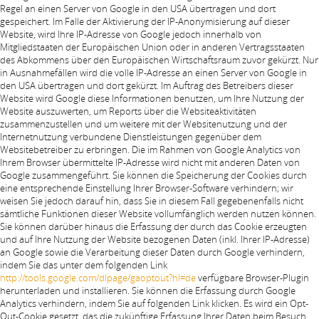
Regel an einen Server von Google in den USA übertragen und dort
gespeichert. Im Falle der Aktivierung der IP-Anonymisierung auf dieser
Website, wird Ihre IP-Adresse von Google jedoch innerhalb von
Mitgliedstaaten der Europäischen Union oder in anderen Vertragsstaaten
des Abkommens über den Europäischen Wirtschaftsraum zuvor gekürzt. Nur
in Ausnahmefällen wird die volle IP-Adresse an einen Server von Google in
den USA übertragen und dort gekürzt. Im Auftrag des Betreibers dieser
Website wird Google diese Informationen benutzen, um Ihre Nutzung der
Website auszuwerten, um Reports über die Websiteaktivitäten
zusammenzustellen und um weitere mit der Websitenutzung und der
Internetnutzung verbundene Dienstleistungen gegenüber dem
Websitebetreiber zu erbringen. Die im Rahmen von Google Analytics von
Ihrem Browser übermittelte IP-Adresse wird nicht mit anderen Daten von
Google zusammengeführt. Sie können die Speicherung der Cookies durch
eine entsprechende Einstellung Ihrer Browser-Software verhindern; wir
weisen Sie jedoch darauf hin, dass Sie in diesem Fall gegebenenfalls nicht
sämtliche Funktionen dieser Website vollumfänglich werden nutzen können.
Sie können darüber hinaus die Erfassung der durch das Cookie erzeugten
und auf Ihre Nutzung der Website bezogenen Daten (inkl. Ihrer IP-Adresse)
an Google sowie die Verarbeitung dieser Daten durch Google verhindern,
indem Sie das unter dem folgenden Link
http://tools.google.com/dlpage/gaoptout?hl=de
verfügbare Browser-Plugin
herunterladen und installieren. Sie können die Erfassung durch Google
Analytics verhindern, indem Sie auf folgenden Link klicken. Es wird ein Opt-
Out-Cookie gesetzt, das die zukünftige Erfassung Ihrer Daten beim Besuch