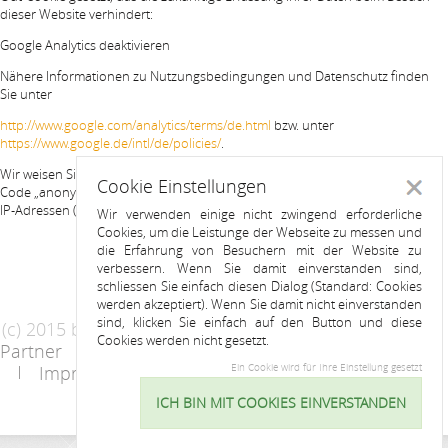
dieser Website verhindert:
Google Analytics deaktivieren
Nähere Informationen zu Nutzungsbedingungen und Datenschutz finden
Sie unter
http://www.google.com/analytics/terms/de.html
bzw. unter
https://www.google.de/intl/de/policies/
.
Wir weisen Sie darauf hin, dass auf dieser Website Google Analytics um den
Cookie Einstellungen
Schlie
Code „anonymizeIp“ erweitert wurde, um eine anonymisierte Erfassung von
IP-Adressen (sog. IP-Masking) zu gewährleisten.
Wir verwenden einige nicht zwingend erforderliche
Cookies, um die Leistunge der Webseite zu messen und
die Erfahrung von Besuchern mit der Website zu
verbessern. Wenn Sie damit einverstanden sind,
schliessen Sie einfach diesen Dialog (Standard: Cookies
werden akzeptiert). Wenn Sie damit nicht einverstanden
sind, klicken Sie einfach auf den Button und diese
(c) 2015 by Riess Apartments
Cookies werden nicht gesetzt.
Partner
AGB
Datenschutzerklärung
Impressum
Kontakt
Ein Cookie wird für Ihre Einstellung gesetzt
ICH BIN MIT COOKIES EINVERSTANDEN
Cookie
Einstellu